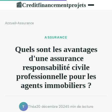
Creditfinancementprojets
📰
Accueil
›
Assurance
ASSURANCE
Quels sont les avantages
d'une assurance
responsabilité civile
professionnelle pour les
agents immobiliers ?
Théa
20 décembre 2024
5 min de lecture
T