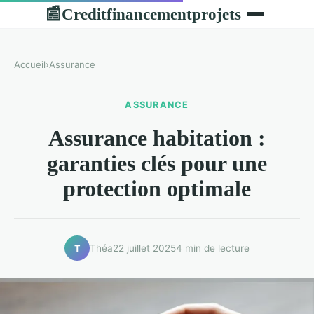
Creditfinancementprojets
📰
Accueil
›
Assurance
ASSURANCE
Assurance habitation :
garanties clés pour une
protection optimale
Théa
22 juillet 2025
4 min de lecture
T