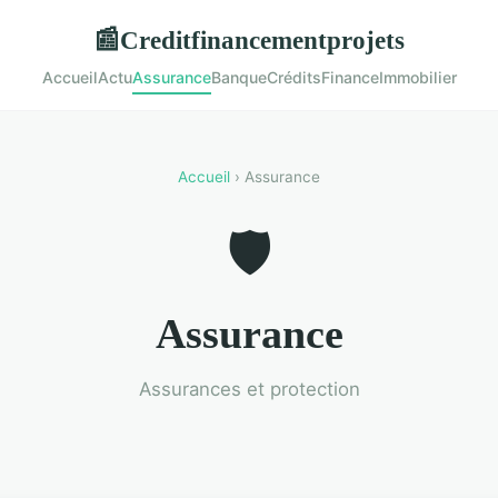
Creditfinancementprojets
📰
Accueil
Actu
Assurance
Banque
Crédits
Finance
Immobilier
Accueil
› Assurance
🛡️
Assurance
Assurances et protection