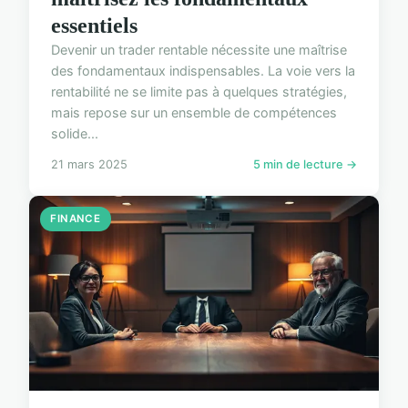
essentiels
Devenir un trader rentable nécessite une maîtrise
des fondamentaux indispensables. La voie vers la
rentabilité ne se limite pas à quelques stratégies,
mais repose sur un ensemble de compétences
solide...
21 mars 2025
5 min de lecture →
FINANCE