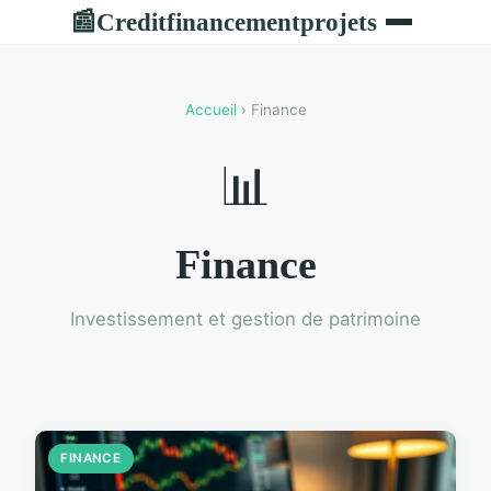
Creditfinancementprojets
📰
Accueil
› Finance
📊
Finance
Investissement et gestion de patrimoine
FINANCE