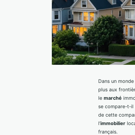
Dans un monde d
plus aux frontiè
le
marché
immobi
se compare-t-il 
de cette compar
l’
immobilier
loca
français.