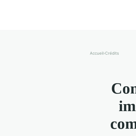
Accueil
›
Crédits
Com
im
com