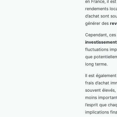
en France, il e
rendements loca
d’achat sont so
générer des
re
Cependant, ces 
investissement
fluctuations imp
que potentiellem
long terme.
Il est également
frais d’achat imm
souvent élevés, 
moins importants
l’esprit que cha
implications fina