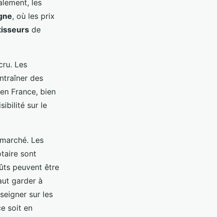
alement, les
gne
, où les prix
tisseurs
de
ru. Les
traîner des
 en France, bien
ibilité sur le
 marché. Les
otaire sont
ûts peuvent être
aut garder à
nseigner sur les
ce soit en