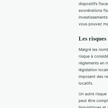
dispositifs fisc
exonérations fi
investissements 
vous pouvez max
Les risques 
Malgré les nombr
risque à considé
règlements en ma
législation loca
imposent des res
locatifs.
Un autre risque 
peut être comple
linguistiques et