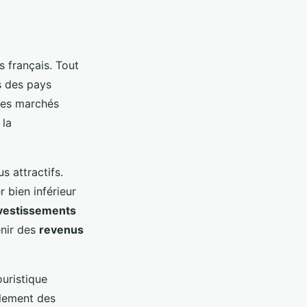
 français. Tout
ns des pays
des marchés
 la
s attractifs.
 bien inférieur
vestissements
enir des
revenus
ouristique
alement des