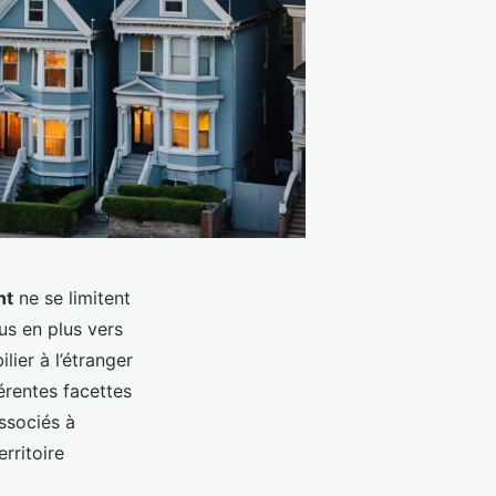
nt
ne se limitent
us en plus vers
ier à l’étranger
érentes facettes
ssociés à
rritoire