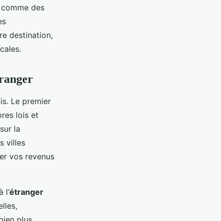
, comme des
es
re destination,
cales.
tranger
is. Le premier
res lois et
sur la
 villes
ter vos revenus
 l’
étranger
lles,
bien plus