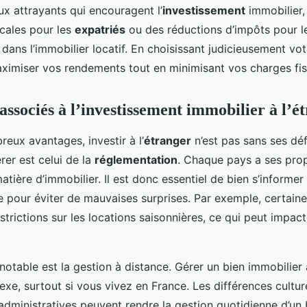
aux attrayants qui encouragent l’
investissement
immobilier
scales pour les
expatriés
ou des réductions d’impôts pour l
dans l’immobilier locatif. En choisissant judicieusement vot
imiser vos rendements tout en minimisant vos charges fis
associés à l’investissement immobilier à l’é
eux avantages, investir à l’
étranger
n’est pas sans ses déf
rer est celui de la
réglementation
. Chaque pays a ses prop
tière d’immobilier. Il est donc essentiel de bien s’informer 
le pour éviter de mauvaises surprises. Par exemple, certaines
trictions sur les locations saisonnières, ce qui peut impac
notable est la gestion à distance. Gérer un bien immobilier à
xe, surtout si vous vivez en France. Les différences culture
 administratives peuvent rendre la gestion quotidienne d’un 