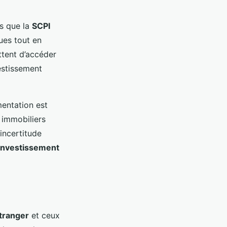
ls que la
SCPI
ues tout en
ttent d’accéder
vestissement
mentation est
s immobiliers
incertitude
investissement
tranger
et ceux