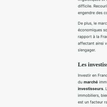
difficile. Recou
engendre des co
De plus, le marc
économiques son
rapport à la Fra
affectant ainsi
s’engager.
Les investi
Investir en Fran
du
marché
immo
investisseurs
. 
immobiliers, bie
est un facteur 