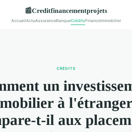
Creditfinancementprojets
📰
Accueil
Actu
Assurance
Banque
Crédits
Finance
Immobilier
CRÉDITS
ment un investisse
mobilier à l'étranger
pare-t-il aux placem