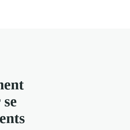
ment
 se
ents